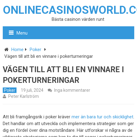
ONLINECASINOSWORLD.
Bästa casinon värden runt
Menu
Home
Poker
Vägen till att bli en vinnare i pokerturneringar
VÄGEN TILL ATT BLI EN VINNARE I
POKERTURNERINGAR
Poker
19 juli, 2024
Inga kommentarer
Peter Karlström
Att bli framgångsrik i poker kräver
mer än bara tur och skicklighet
.
Det handlar om att utveckla och implementera strategier som ger
dig en fördel över dina motståndare. Här utforskar vi några av de