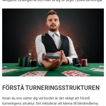
viktigaste strategierna som kan ta dig till seger i pokerturneringar.
FÖRSTÅ TURNERINGSSTRUKTUREN
Innan du ens sätter dig vid bordet är det viktigt att förstå
turneringens struktur. Det inkluderar att känna till blindnivåerna,