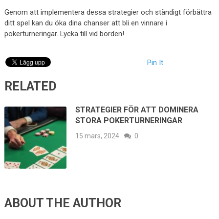
Genom att implementera dessa strategier och ständigt förbättra
ditt spel kan du öka dina chanser att bli en vinnare i
pokerturneringar. Lycka till vid borden!
Pin It
RELATED
STRATEGIER FÖR ATT DOMINERA
STORA POKERTURNERINGAR
15 mars, 2024
0
ABOUT THE AUTHOR