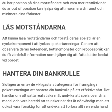
du har position på dina motståndare och vara mer restriktiv när
du är out of position kan hjälpa dig att maximera din vinst och
minimera dina förluster.
LÄS MOTSTÅNDARNA
Att kunna läsa motståndarna och förstå deras spelstil är en
nyckelkomponent i att lyckas i pokerturneringar. Genom att
observera deras beteenden, bettingmönster och kroppsspråk kan
du få värdefull information som hjälper dig att fatta bättre beslut
vid bordet.
HANTERA DIN BANKRULLE
Slutligen är en av de viktigaste strategierna för framgång i
pokerturneringar att hantera din bankrulle på ett effektivt sätt. Det
handlar om att sätta realistiska mål, undvika att spela över dina
medel och vara beredd att ta risker när det är nödvändigt men att
också vara försiktig för att undvika att förlora allt i en enda hand.