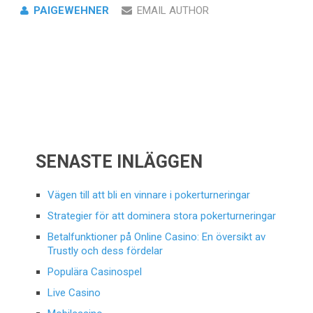
PAIGEWEHNER
EMAIL AUTHOR
SENASTE INLÄGGEN
Vägen till att bli en vinnare i pokerturneringar
Strategier för att dominera stora pokerturneringar
Betalfunktioner på Online Casino: En översikt av
Trustly och dess fördelar
Populära Casinospel
Live Casino